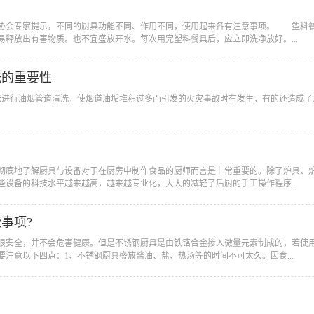
业协会专家提示，不同的厨具功能不同、作用不同，使用起来各有注意事项。 塑料
释放出有害物质。也不宜盛放开水。每次用完塑料餐具后，应立即洗净放好。...
洗的重要性
期未进行油烟管道清洗，使烟道油垢堆积过多而引发的火灾事故时有发生，有的还造成
、彻底地了解厨具与设备对于在厨房中制作食品的厨师而言是非常重要的。除了炉具、
设备的科技水平越来越高，越来越专业化，大大的减轻了后厨的手工操作程序...
事项?
会很安全，并不会危害健康。但是不锈钢厨具是由铁铬合金掺入微量元素制成的，若使
注意以下四点：1、不锈钢厨具盛放酱油、盐、热汤等的时间不可太久。因食...