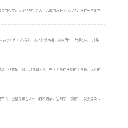
餐具勿久存油类食物塑料是人工合成的高分子化合物，含有一些化学
了人员伤亡和财产损失。本文将就烟道火灾原因作一简要分析，并寻
炉灶、各式锅、盘、刀具和其他一些手工操作使用的工具外，现代的
用不当，微量元素在人体中日积月累，达到某一限度时，就会危及人