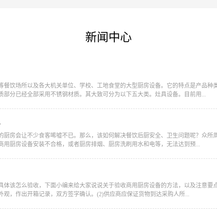
新闻中心
厅等餐饮场所以及各大机关单位、学校、工地食堂的大型厨房设备。它的特点是产品种
部分已经全部采用不锈钢材质。其大致可分为以下五大类。灶具设备。目前用...
么
到脏的厨房会让不少食客唏嘘不已。那么，该如何解决餐饮后厨安全、卫生问题呢？众
用厨房设备安装不合格，或者厨房排烟、厨房洗刷用水和电等，无法达到预...
道具体该怎么验收，下面小编来给大家说说关于验收商用厨房设备的方法，以及注意要点
观，作出开箱记录，双方签字确认。(2)供应商应保证货物到达采购人所...